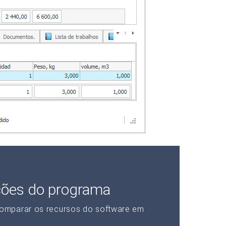
ções do programa
omparar os recursos do software em