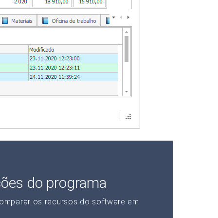
ções do programa
omparar os recursos do software em