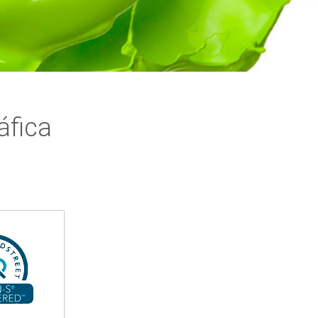
áfica