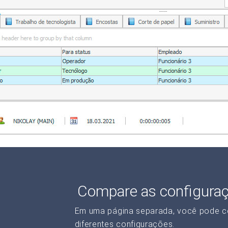
Compare as configura
Em uma página separada, você pode c
diferentes configurações.