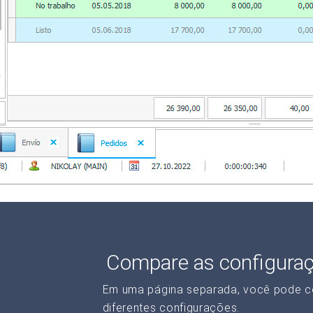
Compare as configura
Em uma página separada, você pode c
diferentes configurações.