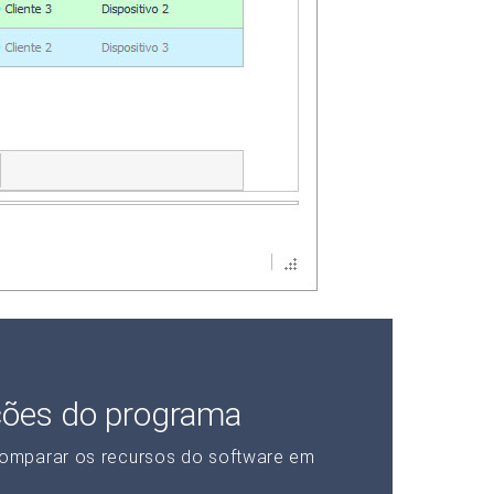
ções do programa
omparar os recursos do software em