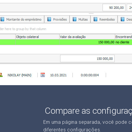
Compare as configura
Em uma página separada, você pode c
diferentes configurações.