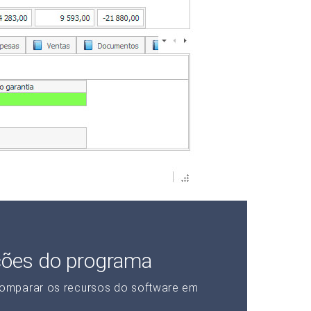
ções do programa
omparar os recursos do software em