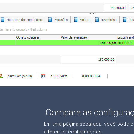
Compare as configura
Em uma página separada, você pode c
diferentes configurações.