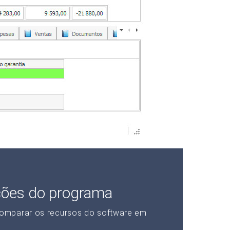
ções do programa
omparar os recursos do software em