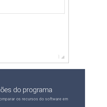
ções do programa
omparar os recursos do software em