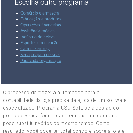
Escolha outro programa
Comércio e armazém
Fabricação e produtos
Operações financeiras
Assistência médica
Indústria de beleza
Esportes e recreação
Carros e entrega
Serviços para pessoas
Para cada organização
O processo de trazer a automação para a
contabilidade da loja precisa da ajuda de um software
especializado. Programa USU-Soft, se a gestão do
ponto de venda for um caso em que um programa
pode substituir vários ao mesmo tempo. Como
resultado, você pode ter total controle sobre a loja e