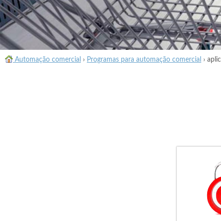
Automação comercial
›
Programas para automação comercial
›
apli