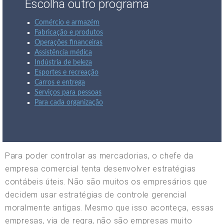
Escolha outro programa
Comércio e armazém
Fabricação e produtos
Operações financeiras
Assistência médica
Indústria de beleza
Esportes e recreação
Carros e entrega
Serviços para pessoas
Para cada organização
Para poder controlar as mercadorias, o chefe da
empresa comercial tenta desenvolver estratégias
contábeis úteis. Não são muitos os empresários que
decidem usar estratégias de controle gerencial
moralmente antigas. Mesmo que isso aconteça, essas
empresas, via de regra, não são empresas muito