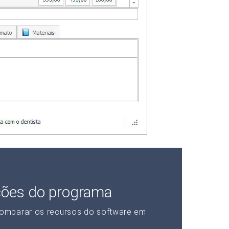
ções do programa
omparar os recursos do software em