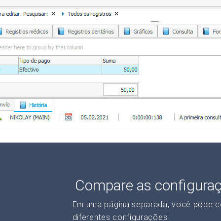
Compare as configura
Em uma página separada, você pode c
diferentes configurações.