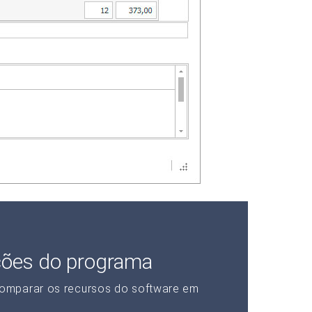
ções do programa
omparar os recursos do software em