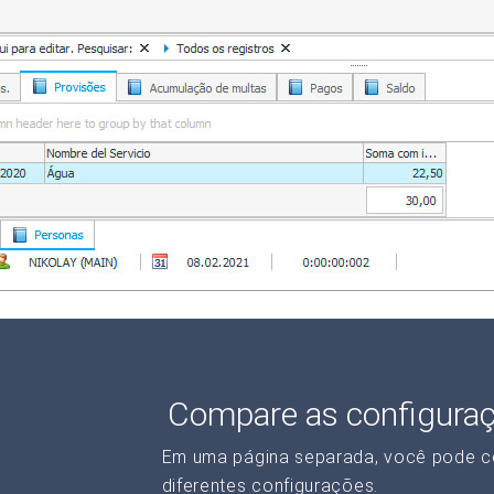
Compare as configura
Em uma página separada, você pode c
diferentes configurações.