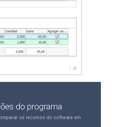
ções do programa
omparar os recursos do software em