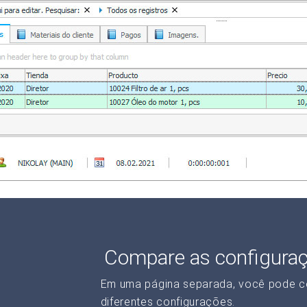
Compare as configura
Em uma página separada, você pode c
diferentes configurações.