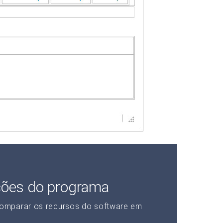
ções do programa
omparar os recursos do software em