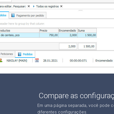
Compare as configura
Em uma página separada, você pode c
diferentes configurações.