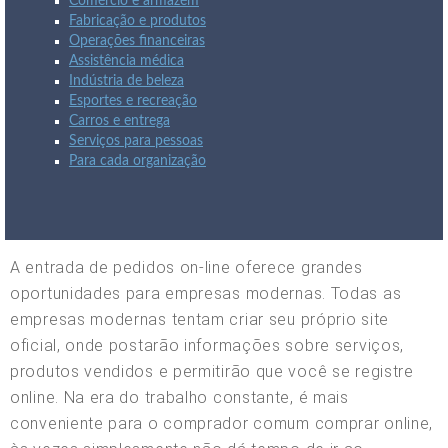
Comércio e armazém
Fabricação e produtos
Operações financeiras
Assistência médica
Indústria de beleza
Esportes e recreação
Carros e entrega
Serviços para pessoas
Para cada organização
A entrada de pedidos on-line oferece grandes
oportunidades para empresas modernas. Todas as
empresas modernas tentam criar seu próprio site
oficial, onde postarão informações sobre serviços,
produtos vendidos e permitirão que você se registre
online. Na era do trabalho constante, é mais
conveniente para o comprador comum comprar online,