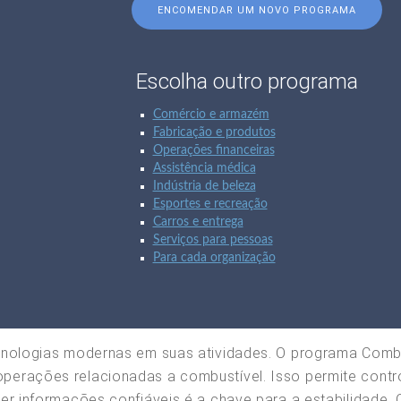
ENCOMENDAR UM NOVO PROGRAMA
Escolha outro programa
Comércio e armazém
Fabricação e produtos
Operações financeiras
Assistência médica
Indústria de beleza
Esportes e recreação
Carros e entrega
Serviços para pessoas
Para cada organização
cnologias modernas em suas atividades. O programa Combus
erações relacionadas a combustível. Isso permite contro
er informações confiáveis é a chave para a estabilidade.