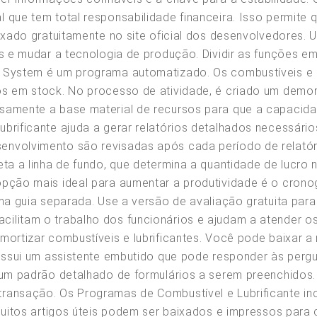
 que tem total responsabilidade financeira. Isso permite
aixado gratuitamente no site oficial dos desenvolvedores
es e mudar a tecnologia de produção. Dividir as funções e
g System é um programa automatizado. Os combustíveis e 
os em stock. No processo de atividade, é criado um demon
samente a base material de recursos para que a capacid
brificante ajuda a gerar relatórios detalhados necessári
envolvimento são revisadas após cada período de relatór
ta a linha de fundo, que determina a quantidade de lucro n
opção mais ideal para aumentar a produtividade é o cron
uma guia separada. Use a versão de avaliação gratuita para
ilitam o trabalho dos funcionários e ajudam a atender os
mortizar combustíveis e lubrificantes. Você pode baixar 
possui um assistente embutido que pode responder às perg
r um padrão detalhado de formulários a serem preenchidos
ansação. Os Programas de Combustível e Lubrificante inclu
 Muitos artigos úteis podem ser baixados e impressos para 