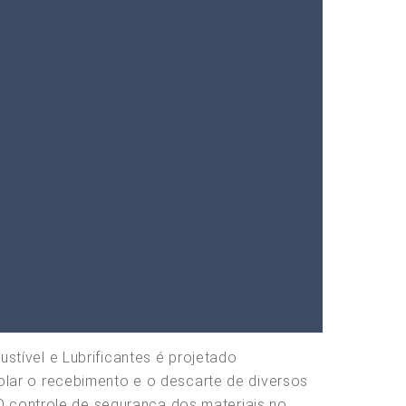
tível e Lubrificantes é projetado
lar o recebimento e o descarte de diversos
 O controle de segurança dos materiais no