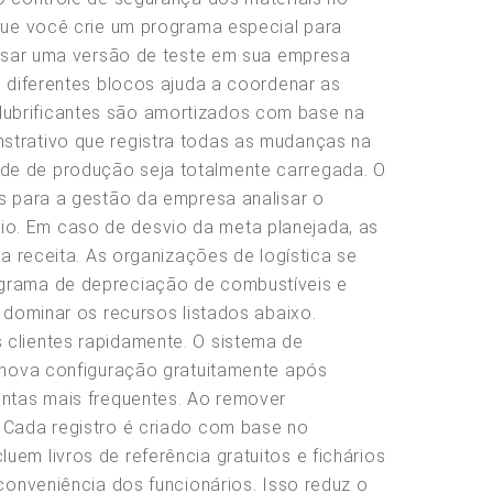
 que você crie um programa especial para
. Usar uma versão de teste em sua empresa
m diferentes blocos ajuda a coordenar as
lubrificantes são amortizados com base na
strativo que registra todas as mudanças na
ade de produção seja totalmente carregada. O
os para a gestão da empresa analisar o
io. Em caso de desvio da meta planejada, as
a receita. As organizações de logística se
ograma de depreciação de combustíveis e
 dominar os recursos listados abaixo.
 clientes rapidamente. O sistema de
a nova configuração gratuitamente após
untas mais frequentes. Ao remover
. Cada registro é criado com base no
em livros de referência gratuitos e fichários
conveniência dos funcionários. Isso reduz o