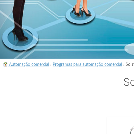
Automação comercial
›
Programas para automação comercial
›
Soft
So