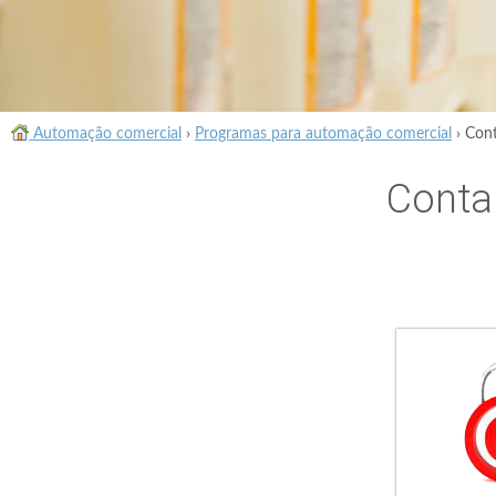
Automação comercial
›
Programas para automação comercial
›
Cont
Conta