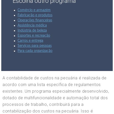
Escolha outro programa
Comércio e armazém
Fabricação e produtos
Operações financeiras
Assistência médica
Indústria de beleza
Esportes e recreação
Carros e entrega
Serviços para pessoas
Para cada organização
A contabilidade de custos na pecuária é realizada de
acordo com uma lista específica de regulamentos
existentes. Um programa especialmente desenvolvido,
dotado de multifuncionalidade e automação total dos
processos de trabalho, contribuirá para a
contabilização dos custos na pecuária. Isso é