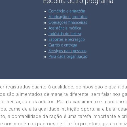
Escolha outro programa
Comércio e armazém
Fabricação e produtos
Operações financeiras
Assistência médica
Indústria de beleza
Esportes e recreação
Carros e entrega
Serviços para pessoas
Para cada organização
r registradas quanto à qualidade, composição e quantid
os são alimentados de maneira diferente, sem falar nos ga
a alimentação dos adultos. Para o nascimento e a criação
vos, carne de alta qualidade, nutrição oportuna e balanc
nto, a contabilidade da ração é uma tarefa importante e p
de aos modernos padrões de TI e foi projetado para otimi