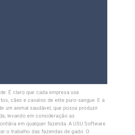
ade. É claro que cada empresa usa
tos, cães e cavalos de elite puro-sangue. E a
 de um animal saudável, que possa produzir
eada, levando em consideração as
rioritária em qualquer fazenda. A USU Software
zar o trabalho das fazendas de gado. O