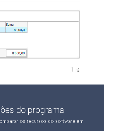
ções do programa
omparar os recursos do software em