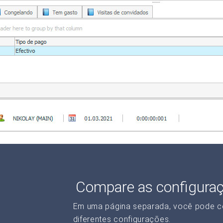
Compare as configura
Em uma página separada, você pode c
diferentes configurações.